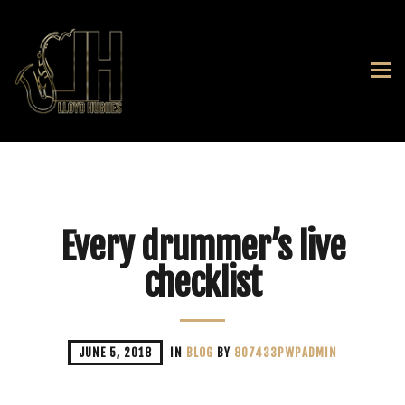
Every drummer’s live
checklist
JUNE 5, 2018
IN
BLOG
BY
807433PWPADMIN